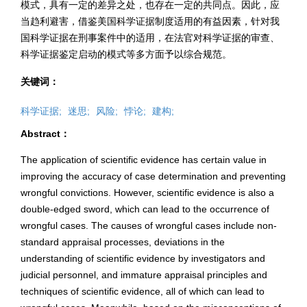
模式，具有一定的差异之处，也存在一定的共同点。因此，应
当趋利避害，借鉴美国科学证据制度适用的有益因素，针对我
国科学证据在刑事案件中的适用，在法官对科学证据的审查、
科学证据鉴定启动的模式等多方面予以综合规范。
关键词：
科学证据;
迷思;
风险;
悖论;
建构;
Abstract：
The application of scientific evidence has certain value in
improving the accuracy of case determination and preventing
wrongful convictions. However, scientific evidence is also a
double-edged sword, which can lead to the occurrence of
wrongful cases. The causes of wrongful cases include non-
standard appraisal processes, deviations in the
understanding of scientific evidence by investigators and
judicial personnel, and immature appraisal principles and
techniques of scientific evidence, all of which can lead to